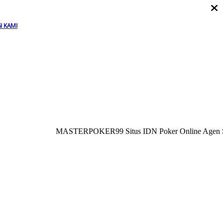
 KAMI
MASTERPOKER99 Situs IDN Poker Online Agen Slot Gac