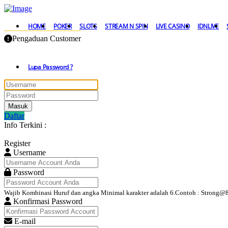
HOME
POKER
SLOTS
STREAM N SPIN
LIVE CASINO
IDNLIVE
Pengaduan Customer
Lupa Password ?
username
Password
Masuk
Daftar
Info Terkini :
Register
Username
Password
Wajib Kombinasi Huruf dan angka Minimal karakter adalah 6.Contoh : Strong@
Konfirmasi Password
E-mail