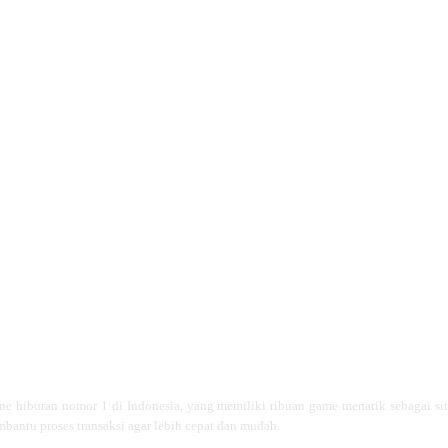
ine hiburan nomor 1 di Indonesia, yang memiliki ribuan game menarik sebagai si
bantu proses transaksi agar lebih cepat dan mudah.