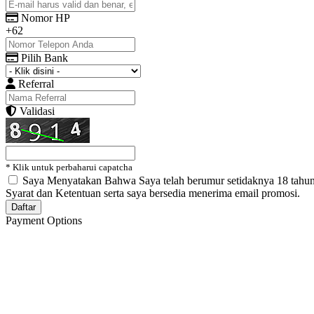
Nomor HP
+62
Pilih Bank
Referral
Validasi
* Klik untuk perbaharui capatcha
Saya Menyatakan Bahwa Saya telah berumur setidaknya 18 tahun a
Syarat dan Ketentuan serta saya bersedia menerima email promosi.
Daftar
Payment Options